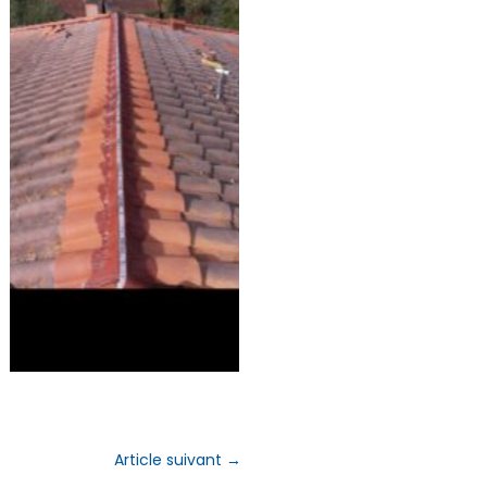
L’Expertise en
remplacement de
faîtage maçonné à
Toulouse
Article suivant
→