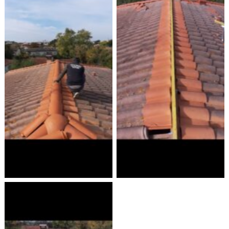
L’Expertise en
L’Expertise en
remplacement de
remplacement de
faîtage maçonné à
faîtage maçonné à
Toulouse
Toulouse