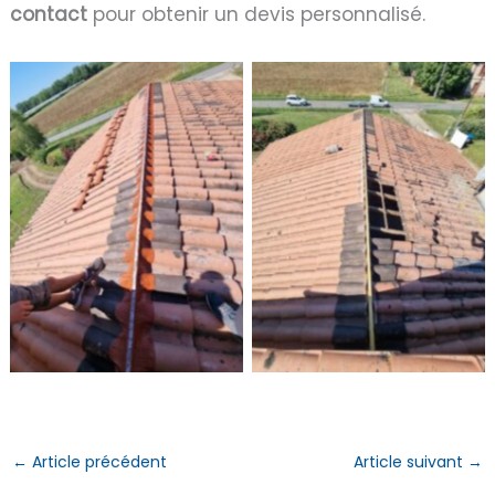
contact
pour obtenir un devis personnalisé.
Une Toiture Rénovée
Une Toiture Rénovée
en Profondeur par
en Profondeur par
Loustalot Rénovation
Loustalot Rénovation
à Saint Jory
à Saint Jory
←
Article précédent
Article suivant
→