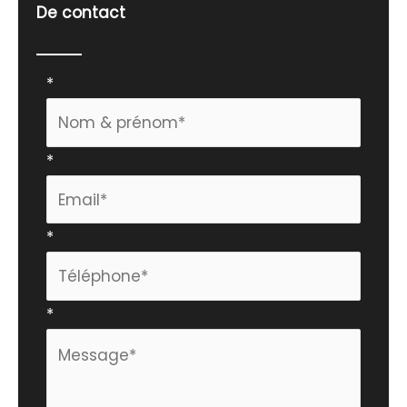
De contact
Formulaire
*
simple
avec
*
téléphone
*
*