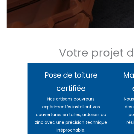
Votre projet 
Pose de toiture
Ma
certifiée
Nos artisans couvreurs
Nous
expérimentés installent vos
des
couvertures en tuiles, ardoises ou
po
zinc avec une précision technique
rés
irréprochable.