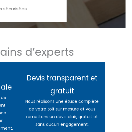
 sécurisées
ains d’experts
a
Devis transparent et
nale
gratuit
 de
Nous réalisons une étude complète
ent
de votre toit sur mesure et vous
nce
remettons un devis clair, gratuit et
er
sans aucun engagement.
ement.