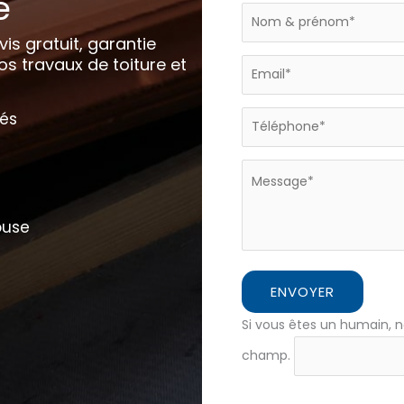
e
Formulaire
page
is gratuit, garantie
home
os travaux de toiture et
iés
ouse
ENVOYER
Si vous êtes un humain, n
champ.