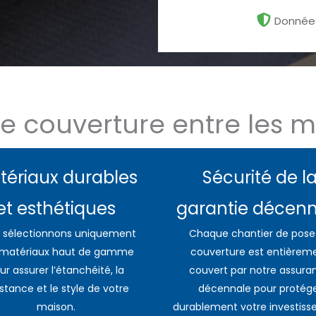
Données
de couverture entre les m
tériaux durables
Sécurité de l
et esthétiques
garantie décen
 sélectionnons uniquement
Chaque chantier de pose
 matériaux haut de gamme
couverture est entièrem
ur assurer l’étanchéité, la
couvert par notre assura
istance et le style de votre
décennale pour protég
maison.
durablement votre investiss