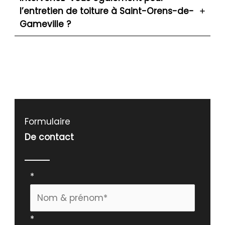
l’entretien de toiture à Saint-Orens-de-
Gameville ?
Formulaire
De contact
Formulaire
*
simple
avec
*
téléphone