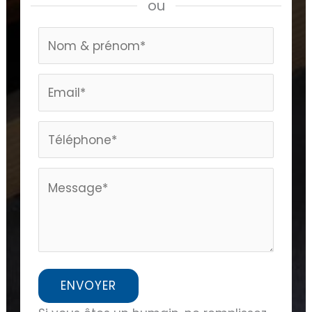
ou
Formulaire
page
home
ENVOYER