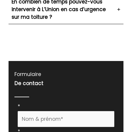
En combien de temps pouvez-vous
intervenir à L’Union en cas d’urgence
sur ma toiture ?
Formulaire
De contact
Formulaire
*
simple
avec
*