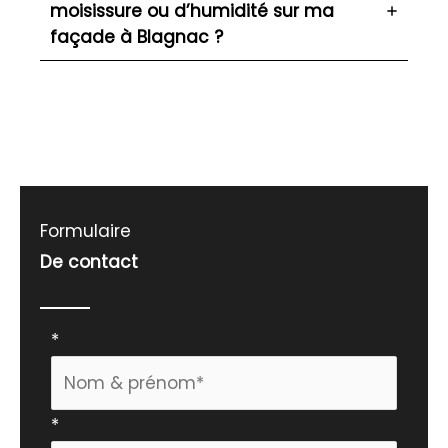
moisissure ou d’humidité sur ma
façade à Blagnac ?
Formulaire
De contact
Formulaire
*
simple
avec
*
téléphone