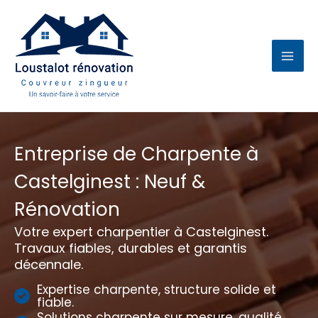
Aller
au
contenu
Entreprise de Charpente à
Castelginest : Neuf &
Rénovation
Votre expert charpentier à Castelginest.
Travaux fiables, durables et garantis
décennale.
Expertise charpente, structure solide et
fiable.
Solutions charpente sur mesure, qualité