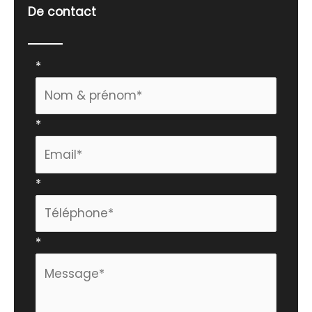
De contact
Formulaire
*
simple
avec
*
téléphone
*
*